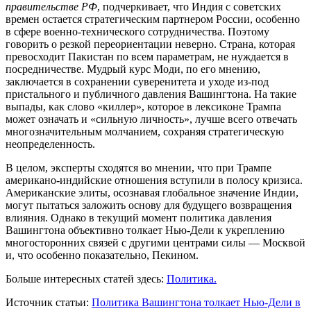
правительстве РФ
, подчеркивает, что Индия с советских
времен остается стратегическим партнером России, особенно
в сфере военно-технического сотрудничества. Поэтому
говорить о резкой переориентации неверно. Страна, которая
превосходит Пакистан по всем параметрам, не нуждается в
посредничестве. Мудрый курс Моди, по его мнению,
заключается в сохранении суверенитета и уходе из-под
пристального и публичного давления Вашингтона. На такие
выпады, как слово «киллер», которое в лексиконе Трампа
может означать и «сильную личность», лучше всего отвечать
многозначительным молчанием, сохраняя стратегическую
неопределенность.
В целом, эксперты сходятся во мнении, что при Трампе
американо-индийские отношения вступили в полосу кризиса.
Американские элиты, осознавая глобальное значение Индии,
могут пытаться заложить основу для будущего возвращения
влияния. Однако в текущий момент политика давления
Вашингтона объективно толкает Нью-Дели к укреплению
многосторонних связей с другими центрами силы — Москвой
и, что особенно показательно, Пекином.
Больше интересных статей здесь:
Политика.
Источник статьи:
Политика Вашингтона толкает Нью-Дели в