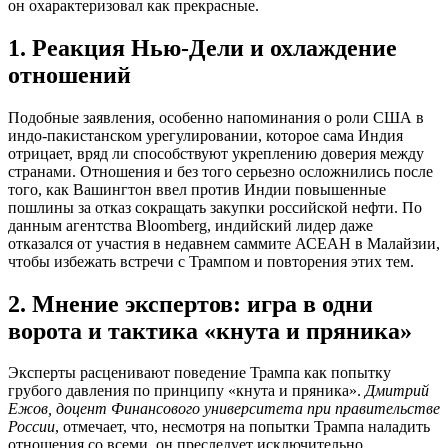
он охарактеризовал как прекрасные.
1. Реакция Нью-Дели и охлаждение
отношений
Подобные заявления, особенно напоминания о роли США в
индо-пакистанском урегулировании, которое сама Индия
отрицает, вряд ли способствуют укреплению доверия между
странами. Отношения и без того серьезно осложнились после
того, как Вашингтон ввел против Индии повышенные
пошлины за отказ сокращать закупки российской нефти. По
данным агентства Bloomberg, индийский лидер даже
отказался от участия в недавнем саммите АСЕАН в Малайзии,
чтобы избежать встречи с Трампом и повторения этих тем.
2. Мнение экспертов: игра в одни
ворота и тактика «кнута и пряника»
Эксперты расценивают поведение Трампа как попытку
грубого давления по принципу «кнута и пряника».
Дмитрий
Ежов, доцент Финансового университета при правительстве
России
, отмечает, что, несмотря на попытки Трампа наладить
отношения со всеми, он преследует исключительно