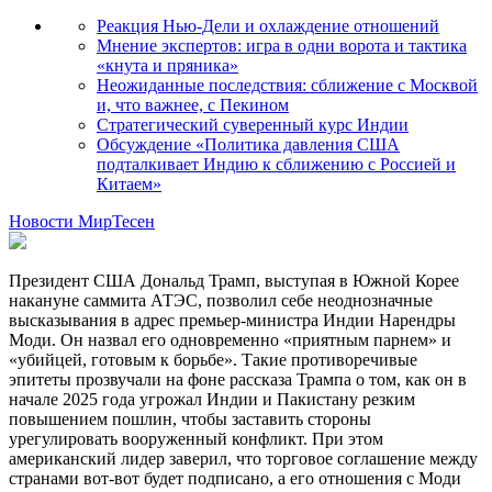
Реакция Нью-Дели и охлаждение отношений
Мнение экспертов: игра в одни ворота и тактика
«кнута и пряника»
Неожиданные последствия: сближение с Москвой
и, что важнее, с Пекином
Стратегический суверенный курс Индии
Обсуждение «Политика давления США
подталкивает Индию к сближению с Россией и
Китаем»
Новости МирТесен
Президент США Дональд Трамп, выступая в Южной Корее
накануне саммита АТЭС, позволил себе неоднозначные
высказывания в адрес премьер-министра Индии Нарендры
Моди. Он назвал его одновременно «приятным парнем» и
«убийцей, готовым к борьбе». Такие противоречивые
эпитеты прозвучали на фоне рассказа Трампа о том, как он в
начале 2025 года угрожал Индии и Пакистану резким
повышением пошлин, чтобы заставить стороны
урегулировать вооруженный конфликт. При этом
американский лидер заверил, что торговое соглашение между
странами вот-вот будет подписано, а его отношения с Моди