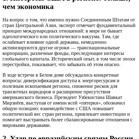
чем экономика
На вопрос о том, что именно нужно Соединенным Штатам от
стран Центральной Азии, эксперт отмечает фундаментальный
принцип международных отношений: в мире не бывает
идеологического или политического вакуума. Там, где
ослабевает влияние одной державы, немедленно
активизируются другие игроки — транснациональные
корпорации, различные фонды, преследующие интересы
глобального капитала. Исторический опыт, в том числе эпохи
перестройки, показывает, что забывать об этом опасно.
В ходе встречи в Белом доме обсуждались конкретные
вопросы: диверсификация доступа к энергоресурсам и
полезным ископаемым региона, снижение рисков для
транзитных коридоров и расширение присутствия
американского бизнеса. Президент Узбекистана Шавкат
Мирзиёев, выступая от имени всей «пятерки», обозначил
общую позицию: взаимодействие с США повышает
политический вес стран региона, привлекает инвестиции и
помогает выстраивать более сбалансированные отношения с
мировыми державами.
2. Удар по евразийским связям России