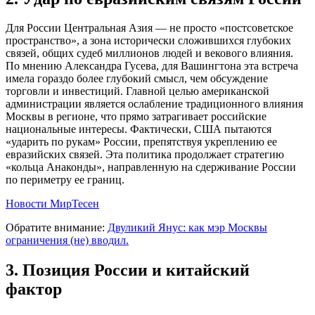
Для России Центральная Азия — не просто «постсоветское
пространство», а зона исторически сложившихся глубоких
связей, общих судеб миллионов людей и векового влияния.
По мнению Александра Гусева, для Вашингтона эта встреча
имела гораздо более глубокий смысл, чем обсуждение
торговли и инвестиций. Главной целью американской
администрации является ослабление традиционного влияния
Москвы в регионе, что прямо затрагивает российские
национальные интересы. Фактически, США пытаются
«ударить по рукам» России, препятствуя укреплению ее
евразийских связей. Эта политика продолжает стратегию
«кольца Анаконды», направленную на сдерживание России
по периметру ее границ.
Новости МирТесен
Обратите внимание:
Двуликий Янус: как мэр Москвы
ограничения (не) вводил.
3. Позиция России и китайский
фактор