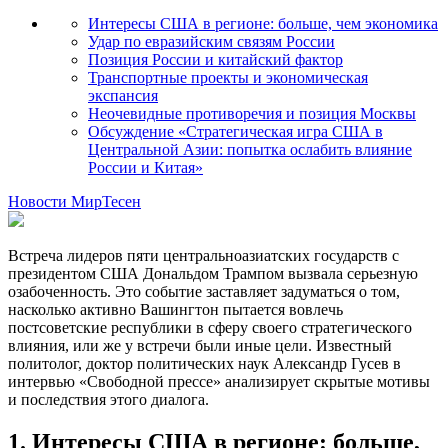
Интересы США в регионе: больше, чем экономика
Удар по евразийским связям России
Позиция России и китайский фактор
Транспортные проекты и экономическая
экспансия
Неочевидные противоречия и позиция Москвы
Обсуждение «Стратегическая игра США в
Центральной Азии: попытка ослабить влияние
России и Китая»
Новости МирТесен
Встреча лидеров пяти центральноазиатских государств с
президентом США Дональдом Трампом вызвала серьезную
озабоченность. Это событие заставляет задуматься о том,
насколько активно Вашингтон пытается вовлечь
постсоветские республики в сферу своего стратегического
влияния, или же у встречи были иные цели. Известный
политолог, доктор политических наук Александр Гусев в
интервью «Свободной прессе» анализирует скрытые мотивы
и последствия этого диалога.
1. Интересы США в регионе: больше,