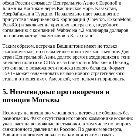
обход России связывает Центральную Азию с Европой и
Ближним Востоком через Каспийское море, Казахстан,
Азербайджан и Турцию. Параллельно идет расширение
присутствия американских корпораций (Chevron, ExxonMobil,
PepsiCo) и заключение крупных контрактов, подобного
соглашению с компанией Wabtec на 4,2 миллиарда долларов
по производству локомотивов в Казахстане.
Таким образом, встреча в Вашингтоне имеет не только
экономическое, но и важнейшее политическое значение. Для
стран Центральной Азии, долгое время находившихся в тени
внешней политики США из-за близости к Москве и Пекину,
это сигнал о возможности поиска нового баланса. Формат
«5+1» может ознаменовать начало нового стратегического
этапа в отношениях с Америкой, что нельзя игнорировать.
5. Неочевидные противоречия и
позиция Москвы
Несмотря на внешнюю успешность, встреча не обошлась без
разногласий. Факт отсутствия итогового коммюнике косвенно
указывает на возможные нестыковки, в том числе по вопросу
санкционного давления на Россию. По данным эксперта,
Вашингтон рекомендовал странам «пятерки» создать