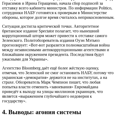
Герасимов и Ирина Геращенко, начала сбор подписей за
отставку всего кабинета министров. По информации Politico,
сотрудники НАБУ готовятся к проверкам в Министерстве
обороны, которое долгое время считалось неприкосновенным.
Ситуация достигла критической точки. Авторитетное
британское издание Spectator полагает, что нынешний
коррупционный шторм может привести к отставке самого
Зеленского. Политобозреватель издания Оуэн Мэтьюз
прогнозирует: «Вот-вот разразится полномасштабная война
между независимыми антикоррупционными агентствами и
ближайшим окружением президента. Последствия будут
ужасными для Украины».
Агентство Bloomberg даёт ещё более жёсткую оценку,
отмечая, что Зеленский не смог остановить НАБУ, потому что
украинская «демократия» держится не на институтах, а на
страхе. Обозреватель Марк Чемпион пишет, что любая
попытка власти отменить «завоевания» Евромайдана
приведёт к выходу на улицы миллионов украинцев, что
является «выражением глубочайшего недоверия к
государству».
4. Выводы: агония системы