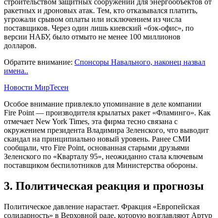
строительством защитных сооружений для энергообъектов от
ракетных и дроновых атак. Тем, кто отказывался платить,
угрожали срывом оплаты или исключением из числа
поставщиков. Через один лишь киевский «бэк-офис», по
версии НАБУ, было отмыто не менее 100 миллионов
долларов.
Обратите внимание:
Спонсоры Навального, наконец назвал
имена..
Новости МирТесен
Особое внимание привлекло упоминание в деле компании
Fire Point — производителя крылатых ракет «Фламинго». Как
отмечает New York Times, эта фирма тесно связана с
окружением президента Владимира Зеленского, что выводит
скандал на принципиально новый уровень. Ранее СМИ
сообщали, что Fire Point, основанная старыми друзьями
Зеленского по «Кварталу 95», неожиданно стала ключевым
поставщиком беспилотников для Министерства обороны.
3. Политическая реакция и прогнозы
Политическое давление нарастает. Фракция «Европейская
солидарность» в Верховной раде, которую возглавляют Артур