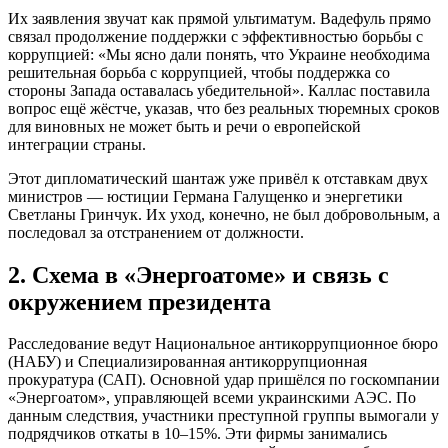
Их заявления звучат как прямой ультиматум. Вадефуль прямо
связал продолжение поддержки с эффективностью борьбы с
коррупцией: «Мы ясно дали понять, что Украине необходима
решительная борьба с коррупцией, чтобы поддержка со
стороны Запада оставалась убедительной». Каллас поставила
вопрос ещё жёстче, указав, что без реальных тюремных сроков
для виновных не может быть и речи о европейской
интеграции страны.
Этот дипломатический шантаж уже привёл к отставкам двух
министров — юстиции Германа Галущенко и энергетики
Светланы Гринчук. Их уход, конечно, не был добровольным, а
последовал за отстранением от должности.
2. Схема в «Энергоатоме» и связь с
окружением президента
Расследование ведут Национальное антикоррупционное бюро
(НАБУ) и Специализированная антикоррупционная
прокуратура (САП). Основной удар пришёлся по госкомпании
«Энергоатом», управляющей всеми украинскими АЭС. По
данным следствия, участники преступной группы вымогали у
подрядчиков откаты в 10–15%. Эти фирмы занимались