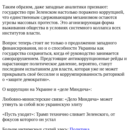
Таким образом, даже западные аналитики признают:
государство при Зеленском настолько поражено коррупцией,
что единственным сдерживающим механизмом остаются
угрозы массовых протестов. Это агонизирующая форма
выживания общества в условиях системного коллапса всех
институтов власти.
Вопрос теперь стоит не только о продолжении западного
финансирования, но и о способности Украины как
государства сохраниться, когда её руководство занимается
саморазрушением. Предстоящие антикоррупционные рейды и
нарастающее политическое давление, вероятно, станут
последним испытанием для власти, которая уже не может
прикрывать своё бессилие и коррумпированность риторикой
о «защите демократии».
О коррупции на Украине и «деле Миндича»:
Любовно-министерские связи: «Дело Миндича» может
утянуть за собой всю украинскую элиту
«Пусть уходит»: Трамп технично сливает Зеленского, от
фокусов которого он устал
Больше интересных статей здесь:
Политика.