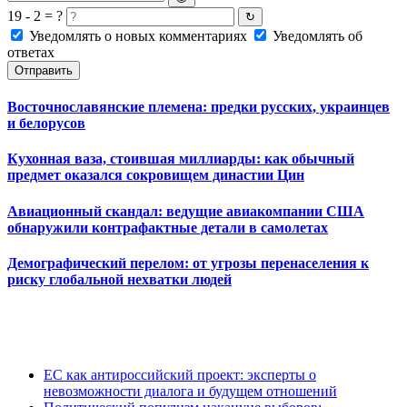
19 - 2 = ?
↻
Уведомлять о новых комментариях
Уведомлять об
ответах
Отправить
Восточнославянские племена: предки русских, украинцев
и белорусов
Кухонная ваза, стоившая миллиарды: как обычный
предмет оказался сокровищем династии Цин
Авиационный скандал: ведущие авиакомпании США
обнаружили контрафактные детали в самолетах
Демографический перелом: от угрозы перенаселения к
риску глобальной нехватки людей
ЕС как антироссийский проект: эксперты о
невозможности диалога и будущем отношений