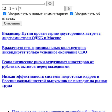
😊
12 - 1 = ?
↻
Уведомлять о новых комментариях
Уведомлять об
ответах
Отправить
Владимир Путин провел серию двусторонних встреч с
лидерами стран ОДКБ в Москве
Вражескую сеть криминальных колл-центров
ликвидирует только успешное окончание СВО
Геополитические риски отпугивают инвесторов от
рублевых активов перед выходными
Низкая эффективность системы подготовки кадров в
России: каждый шестой выпускник не выходит на рынок
труда
Парадоксы запрета тонировки автомобилей в России: