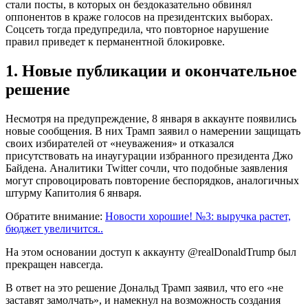
стали посты, в которых он бездоказательно обвинял
оппонентов в краже голосов на президентских выборах.
Соцсеть тогда предупредила, что повторное нарушение
правил приведет к перманентной блокировке.
1. Новые публикации и окончательное
решение
Несмотря на предупреждение, 8 января в аккаунте появились
новые сообщения. В них Трамп заявил о намерении защищать
своих избирателей от «неуважения» и отказался
присутствовать на инаугурации избранного президента Джо
Байдена. Аналитики Twitter сочли, что подобные заявления
могут спровоцировать повторение беспорядков, аналогичных
штурму Капитолия 6 января.
Обратите внимание:
Новости хорошие! №3: выручка растет,
бюджет увеличится..
На этом основании доступ к аккаунту @realDonaldTrump был
прекращен навсегда.
В ответ на это решение Дональд Трамп заявил, что его «не
заставят замолчать», и намекнул на возможность создания