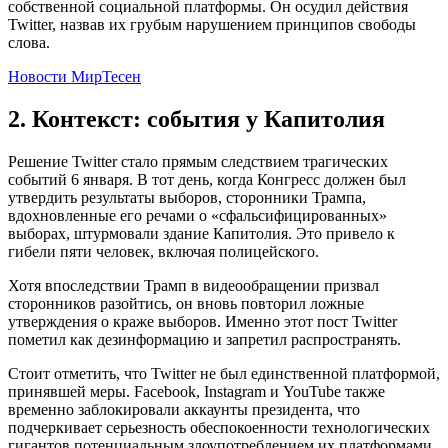
собственной социальной платформы. Он осудил действия
Twitter, назвав их грубым нарушением принципов свободы
слова.
Новости МирТесен
2. Контекст: события у Капитолия
Решение Twitter стало прямым следствием трагических
событий 6 января. В тот день, когда Конгресс должен был
утвердить результаты выборов, сторонники Трампа,
вдохновленные его речами о «сфальсифицированных»
выборах, штурмовали здание Капитолия. Это привело к
гибели пяти человек, включая полицейского.
Хотя впоследствии Трамп в видеообращении призвал
сторонников разойтись, он вновь повторил ложные
утверждения о краже выборов. Именно этот пост Twitter
пометил как дезинформацию и запретил распространять.
Стоит отметить, что Twitter не был единственной платформой,
принявшей меры. Facebook, Instagram и YouTube также
временно заблокировали аккаунты президента, что
подчеркивает серьезность обеспокоенности технологических
гигантов потенциальным злоупотреблением их платформами.