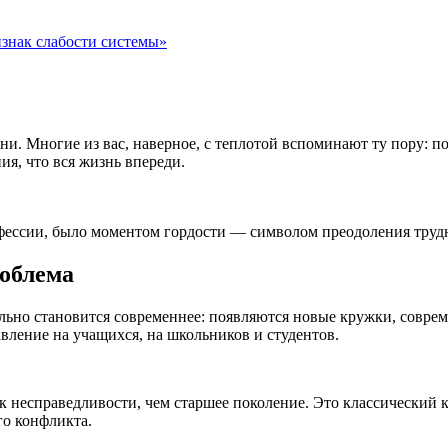
знак слабости системы»
. Многие из вас, наверное, с теплотой вспоминают ту пору: под
я, что вся жизнь впереди.
офессии, было моментом гордости — символом преодоления трудн
роблема
ально становится современнее: появляются новые кружки, совр
вление на учащихся, на школьников и студентов.
 несправедливости, чем старшее поколение. Это классический ко
го конфликта.