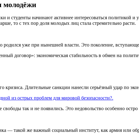
я молодёжи
ики и студенты начинают активнее интересоваться политикой и 
рше, то с тех пор доля молодых лиц стала стремительно расти.
кто родился уже при нынешней власти. Это поколение, вступающ
нный договор»: экономическая стабильность в обмен на политиче
го кризиса. Длительные санкции нанесли серьёзный удар по эко
дной из острых проблем для мировой безопасности?.
е свободы так и не появились. Это недовольство особенно остр
ика — такой же важный социальный институт, как армия или об