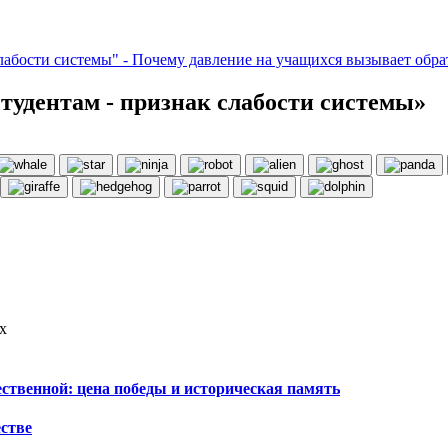
лабости системы" - Почему давление на учащихся вызывает обра
тудентам - признак слабости системы»
х
ственной: цена победы и историческая память
стве