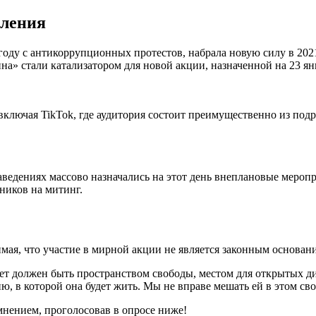
вления
году с антикоррупционных протестов, набрала новую силу в 20
на» стали катализатором для новой акции, назначенной на 23 ян
 включая TikTok, где аудитория состоит преимущественно из по
ведениях массово назначались на этот день внеплановые меропри
ников на митинг.
мая, что участие в мирной акции не является законным основан
тет должен быть пространством свободы, местом для открытых 
ю, в которой она будет жить. Мы не вправе мешать ей в этом св
мнением, проголосовав в опросе ниже!