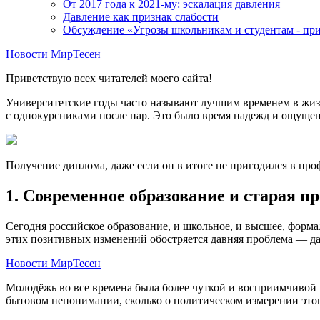
От 2017 года к 2021-му: эскалация давления
Давление как признак слабости
Обсуждение «Угрозы школьникам и студентам - при
Новости МирТесен
Приветствую всех читателей моего сайта!
Университетские годы часто называют лучшим временем в жизни
с однокурсниками после пар. Это было время надежд и ощущени
Получение диплома, даже если он в итоге не пригодился в пр
1. Современное образование и старая п
Сегодня российское образование, и школьное, и высшее, форм
этих позитивных изменений обостряется давняя проблема — да
Новости МирТесен
Молодёжь во все времена была более чуткой и восприимчивой к
бытовом непонимании, сколько о политическом измерении это