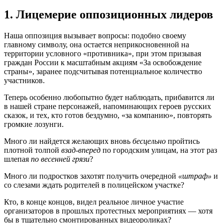
1. Лицемерие оппозиционных лидеров
Наша оппозиция вызывает вопросы: подобно своему
главному символу, она остается неприкосновенной на
территории условного «противника», при этом призывая
граждан России к масштабным акциям «За освобождение
страны», заранее подсчитывая потенциальное количество
участников.
Теперь особенно любопытно будет наблюдать, прибавится ли
в нашей стране персонажей, напоминающих героев русских
сказок, и тех, кто готов бездумно, «за компанию», повторять
громкие лозунги.
Много ли найдется желающих вновь
бесцельно
пройтись
плотной толпой
взад-вперед
по городским улицам, на этот раз
шлепая
по весенней грязи
?
Много ли подростков захотят получить очередной
«штраф»
и
со слезами ждать родителей в полицейском участке?
Кто, в конце концов, видел реальное личное участие
организаторов в прошлых протестных мероприятиях — хотя
бы в тщательно смонтированных видеороликах?