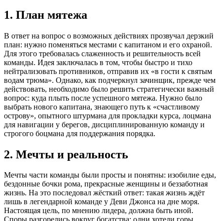
1. План мятежа
В ответ на вопрос о возможных действиях прозвучал дерзкий
план: нужно поменяться местами с капитаном и его охраной.
Для этого требовалась слаженность и решительность всей
команды. Идея заключалась в том, чтобы быстро и тихо
нейтрализовать противников, отправив их «в гости к святым
водам трюма». Однако, как подчеркнул зачинщик, прежде чем
действовать, необходимо было решить стратегически важный
вопрос: куда плыть после успешного мятежа. Нужно было
выбрать нового капитана, знающего путь к «счастливому
острову», опытного штурмана для прокладки курса, лоцмана
для навигации у берегов, дисциплинированную команду и
строгого боцмана для поддержания порядка.
2. Мечты и реальность
Мечты части команды были просты и понятны: изобилие еды,
бездонные бочки рома, прекрасные женщины и беззаботная
жизнь. На это последовал жёсткий ответ: такая жизнь ждёт
лишь в легендарной команде у Деви Джонса на дне моря.
Настоящая цель, по мнению лидера, должна быть иной.
Споры разгорелись вокруг богатства: одни хотели горы