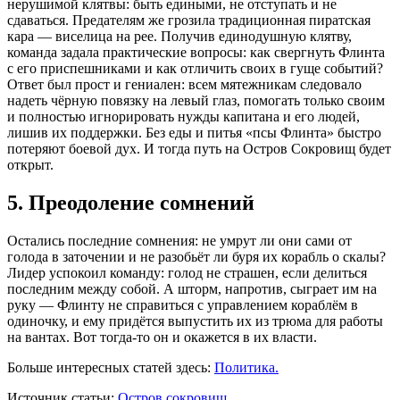
нерушимой клятвы: быть едиными, не отступать и не
сдаваться. Предателям же грозила традиционная пиратская
кара — виселица на рее. Получив единодушную клятву,
команда задала практические вопросы: как свергнуть Флинта
с его приспешниками и как отличить своих в гуще событий?
Ответ был прост и гениален: всем мятежникам следовало
надеть чёрную повязку на левый глаз, помогать только своим
и полностью игнорировать нужды капитана и его людей,
лишив их поддержки. Без еды и питья «псы Флинта» быстро
потеряют боевой дух. И тогда путь на Остров Сокровищ будет
открыт.
5. Преодоление сомнений
Остались последние сомнения: не умрут ли они сами от
голода в заточении и не разобьёт ли буря их корабль о скалы?
Лидер успокоил команду: голод не страшен, если делиться
последним между собой. А шторм, напротив, сыграет им на
руку — Флинту не справиться с управлением кораблём в
одиночку, и ему придётся выпустить их из трюма для работы
на вантах. Вот тогда-то он и окажется в их власти.
Больше интересных статей здесь:
Политика.
Источник статьи:
Остров сокровищ.