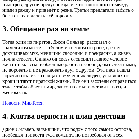
пиастров, другие предупреждали, что золото посеет между
ними вражду и приведёт к резне. Третьи предлагали забыть о
богатствах и делить всё поровну.
3. Обещание рая на земле
Тогда один из пиратов, Джон Сильвер, рассказал о
знаменитом месте — тёплом и светлом острове, где нет
докучливых мух, женщины свободны и прекрасны, а жизнь
полна страсти. Однако он сразу оговорил главное условие
жизни там: всем необходимо работать сообща, быть честными,
не воровать и не враждовать друг с другом. Эта идея нашла
горячий отклик в сердцах измученных людей, уставших от
крови и тягот пиратской жизни. Все они захотели отправиться
туда, чтобы обрести мир, завести семьи и оставить позади
жестокость.
Новости МирТесен
4. Клятва верности и план действий
Джон Сильвер, заявивший, что родом с того самого острова,
пообещал привести туда команду, но потребовал от всех