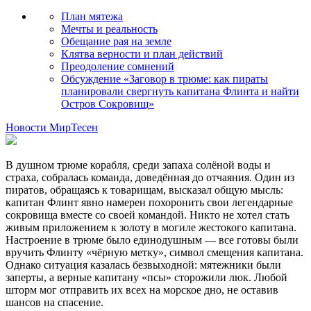
План мятежа
Мечты и реальность
Обещание рая на земле
Клятва верности и план действий
Преодоление сомнений
Обсуждение «Заговор в трюме: как пираты
планировали свергнуть капитана Флинта и найти
Остров Сокровищ»
Новости МирТесен
В душном трюме корабля, среди запаха солёной воды и
страха, собралась команда, доведённая до отчаяния. Один из
пиратов, обращаясь к товарищам, высказал общую мысль:
капитан Флинт явно намерен похоронить свои легендарные
сокровища вместе со своей командой. Никто не хотел стать
живым приложением к золоту в могиле жестокого капитана.
Настроение в трюме было единодушным — все готовы были
вручить Флинту «чёрную метку», символ смещения капитана.
Однако ситуация казалась безвыходной: мятежники были
заперты, а верные капитану «псы» сторожили люк. Любой
шторм мог отправить их всех на морское дно, не оставив
шансов на спасение.