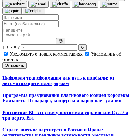
😊
1 + 7 = ?
↻
Уведомлять о новых комментариях
Уведомлять об
ответах
Отправить
Цифровая трансформация как путь к прибыли: от
автоматизации к платформам
Программа празднования платинового юбилея королевы
Елизаветы II: парады, концерты и народные гуляния
Российские ВС за сутки уничтожили украинский Су-27 и
три вертолёта
Стратегическое партнерство России и Ирана:
обязательства и реальные возможности Москвы в