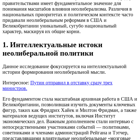
правительствами имеет фундаментальное значение для
понимания масштабов влияния неолиберализма. Различия в
национальных приоритетах и политическом контексте часто
придавали неолиберальным реформам в США и
Великобритании уникальный, сугубо национальный
характер, маскируя их общие корни.
1. Интеллектуальные истоки
неолиберальной политики
Данное исследование фокусируется на интеллектуальной
истории формирования неолиберальной мысли.
Интересное:
Путин отправил в отставку сразу трех
министров.
Его фундаментом стала масштабная архивная работа в США и
Великобритании, позволившая изучить документы ключевых
фигур, таких как Фридрих Хайек и Милтон Фридман, а также
материалов ведущих институтов, включая Институт
экономических дел. Важным дополнением стали интервью с
непосредственными участниками событий — политиками,
советниками и членами администраций Рейгана и Тэтчер,
представлявшими влиятельные неолиберальные «мозговые