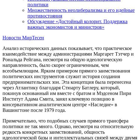
политики
Множественность неолиберализма и его идейные
противостояния
Обсуждение «Достойный колорит. Поддержка
важных экономистов и министров»
Новости МирТесен
Анализ исторических данных показывает, что практическое
взаимодействие между администрациями Маргарет Тэтчер и
Рональда Рейгана, несмотря на общую идеологическую
направленность, было скорее ограниченным, чем
всеобъемлющим. Ярким примером прямого заимствования
политических инструментов служит история создания
предпринимательских зон. Эта концепция была перенесена
через Атлантику благодаря Стюарту Батлеру, который,
покинув основанный им вместе с братом и Мэдсеном Пири
Институт Адама Смита, занял ключевую позицию в
консервативном аналитическом центре «Наследие» в
Вашингтоне после 1979 года.
Примечательно, что подобных случаев прямого трансфера
политики не так много. Однако, несмотря на относительную
редкость конкретных заимствований, общность
идеологической базы и интеллектуальных связей между двумя