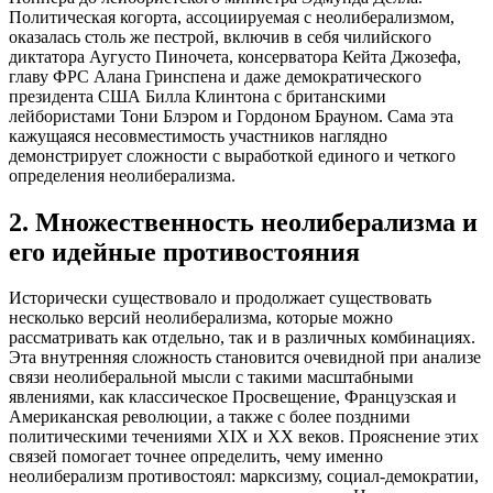
Политическая когорта, ассоциируемая с неолиберализмом,
оказалась столь же пестрой, включив в себя чилийского
диктатора Аугусто Пиночета, консерватора Кейта Джозефа,
главу ФРС Алана Гринспена и даже демократического
президента США Билла Клинтона с британскими
лейбористами Тони Блэром и Гордоном Брауном. Сама эта
кажущаяся несовместимость участников наглядно
демонстрирует сложности с выработкой единого и четкого
определения неолиберализма.
2. Множественность неолиберализма и
его идейные противостояния
Исторически существовало и продолжает существовать
несколько версий неолиберализма, которые можно
рассматривать как отдельно, так и в различных комбинациях.
Эта внутренняя сложность становится очевидной при анализе
связи неолиберальной мысли с такими масштабными
явлениями, как классическое Просвещение, Французская и
Американская революции, а также с более поздними
политическими течениями XIX и XX веков. Прояснение этих
связей помогает точнее определить, чему именно
неолиберализм противостоял: марксизму, социал-демократии,