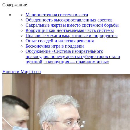
Содержание
Марионеточная система власти
Обыденность высокопоставленных арестов
Сакральные жертвы вместо системной борьбы
Коррупция как неотъемлемая часть системы
Правовые механизмы, которые игнорируются
Опыт соседей и иллюзия решения
Бесконечная игра в поддавки
Обсуждение «Система избирательного
правосудия: почему аресты губернаторов стали
рутиной, а коррупция — правилом игры»
Новости МирТесен