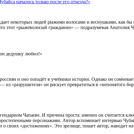
байса началось только после его отъезда?»
аждает некоторых людей рыжими волосами и веснушками, как бы
что этот «рыжеволосый гражданин» — подразумевая Анатолия Чу
 он дедушку любил!»
 россиян и оно попадёт в учебники истории. Однако он сомнева
— из «разрушителя» он рискует превратиться в «непонятого борц
легендарном Чапаеве. И причина проста: именно он считается к
торостепенными персонажами. Автор вспоминает интервью Чубайс
 о своих «достижениях». Это зрелище, пишет автор, наводит на