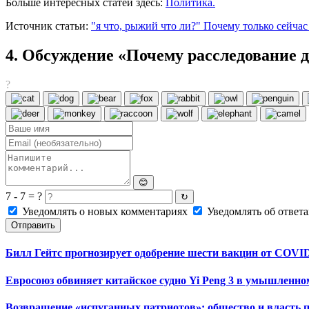
Больше интересных статей здесь:
Политика.
Источник статьи:
"я что, рыжий что ли?" Почему только сейчас
4. Обсуждение «Почему расследование д
?
😊
7 - 7 = ?
↻
Уведомлять о новых комментариях
Уведомлять об ответа
Отправить
Билл Гейтс прогнозирует одобрение шести вакцин от COVID-
Евросоюз обвиняет китайское судно Yi Peng 3 в умышленн
Возвращение «испуганных патриотов»: общество и власть 