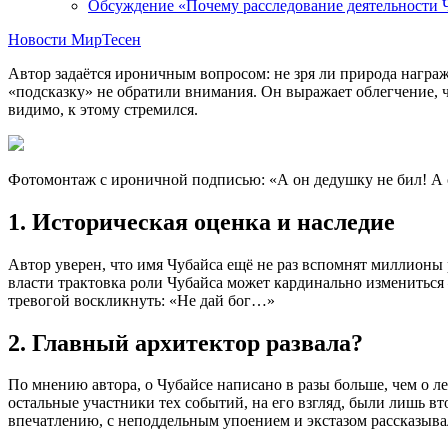
Обсуждение «Почему расследование деятельности Чу
Новости МирТесен
Автор задаётся ироничным вопросом: не зря ли природа нагр
«подсказку» не обратили внимания. Он выражает облегчение, 
видимо, к этому стремился.
Фотомонтаж с ироничной подписью: «А он дедушку не бил! А
1. Историческая оценка и наследие
Автор уверен, что имя Чубайса ещё не раз вспомнят миллионы
власти трактовка роли Чубайса может кардинально измениться 
тревогой воскликнуть: «Не дай бог…»
2. Главный архитектор развала?
По мнению автора, о Чубайсе написано в разы больше, чем о 
остальные участники тех событий, на его взгляд, были лишь в
впечатлению, с неподдельным упоением и экстазом рассказывал