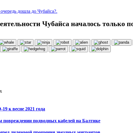
 очередь дошла до Чубайса?.
еятельности Чубайса началось только по
х
19 к весне 2021 года
ом повреждении подводных кабелей на Балтике
перед дилеммой прощения звездных мигрантов