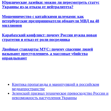
Юридические лазейки: можно ли пересмотреть статус
Украины из-за отказа от нейтралитета?
Мошенничество с китайскими шлемами: как
петербургские предприниматели обманули МВД на 48
миллионов
Карабахский конфликт: почему России нужна новая
стратегия и отказ от роли посредника
Двойные стандарты МУС: почему спасение людей
называют преступлением, а массовые убийства
оправдывают
Критика пропаганды и манипуляций в российском
медиапространстве
Зеленский признал техническое превосходство России и
невозможность наступления Украины