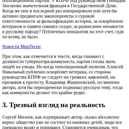
оппозиционной партии. У КПРФ под руководством Геннадия
Зюганова значительная фракция в Государственной Думе.
Когда же они в последний раз инициировали или хотя бы
активно продвигали законопроекты о суровой
ответственности за фальсификацию истории, за оскорбление
ветеранов и памяти павших солдат, за разжигание ненависти
к русскому народу? Публичных инициатив на этот счет, судя
по всему, не было.
Новости МирТесен
При этом, как отмечается в тексте, когда снимают с
должности губернатора-коммуниста, партия готова звать
людей на улицы. Но когда оппозиционный политик Алексей
Навальный публично оскорбляет ветерана, со стороны
руководства КПРФ не следует ни громких заявлений, ни
призывов к протесту. Владимир Жириновский, по мнению
автора, хотя бы периодически поднимал русскую тему, тогда
как коммунисты делают это крайне редко.
3. Трезвый взгляд на реальность
Сергей Михеев, как подчеркивает автор, сказал абсолютно
верно: общество уже не состоит из наивных детей, люди все
прекрасно видят и понимают. Становится очевидным, что