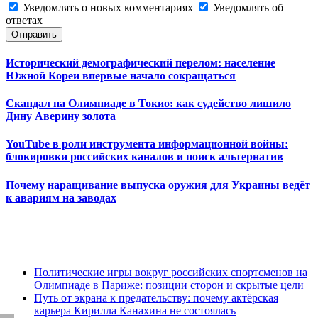
Уведомлять о новых комментариях
Уведомлять об
ответах
Отправить
Исторический демографический перелом: население
Южной Кореи впервые начало сокращаться
Скандал на Олимпиаде в Токио: как судейство лишило
Дину Аверину золота
YouTube в роли инструмента информационной войны:
блокировки российских каналов и поиск альтернатив
Почему наращивание выпуска оружия для Украины ведёт
к авариям на заводах
Политические игры вокруг российских спортсменов на
Олимпиаде в Париже: позиции сторон и скрытые цели
Путь от экрана к предательству: почему актёрская
карьера Кирилла Канахина не состоялась