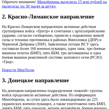
Обратите внимание:
Минобороны выделило 15 млн рублей на
пылесосы: по 30 тысяч за штуку.
2. Красно-Лиманское направление
На Красно-Лиманском направлении активные действия
группировки войск «Центр» в сочетании с артиллерийскими
ударами, согласно сообщению, привели к поражению живой
силы и техники противника в районах Ямполовки (ДНР) и
Червоной Дибровы (ЛНР). Заявленные потери ВСУ здесь
составили более 160 военнослужащих, один танк, три боевые
машины пехоты (БМП), пять ББМ, три автомашины и одна
боевая машина реактивной системы залпового огня (РСЗО)
«Град».
Новости МирТесен
3. Донецкое направление
На донецком направлении подразделения «южной» группы
войск продолжили активные действия. По информации
Минобороны, за сутки здесь было ликвидировано до 225
украинских военнослужащих, а также уничтожено пять БМП,
девять ББМ, пять пикапов, четыре автомобиля, боевая машина