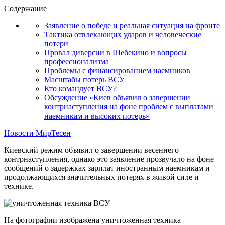
Содержание
Заявление о победе и реальная ситуация на фронте
Тактика отвлекающих ударов и человеческие
потери
Провал диверсии в Шебекино и вопросы
профессионализма
Проблемы с финансированием наемников
Масштабы потерь ВСУ
Кто командует ВСУ?
Обсуждение «Киев объявил о завершении
контрнаступления на фоне проблем с выплатами
наемникам и высоких потерь»
Новости МирТесен
Киевский режим объявил о завершении весеннего
контрнаступления, однако это заявление прозвучало на фоне
сообщений о задержках зарплат иностранным наемникам и
продолжающихся значительных потерях в живой силе и
технике.
На фотографии изображена уничтоженная техника