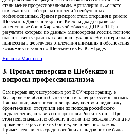
стали менее профессиональными. Артиллерия ВСУ часто
отвлекается на обстрелы скоплений необученных
мобилизованных. Ярким примером стала операция в районе
Шебекино. Для ее прикрытия Киев на два дня развязал
интенсивные бои в Харьковской области, ДНР и ЛНР, в
результате которых, по данным Минобороны России, погибло
около тысячи украинских военнослужащих. Эти потери были
принесены в жертву для отвлечения внимания и обеспечения
возможности залпа по Шебекино из РСЗО «Град».
Новости МирТесен
3. Провал диверсии в Шебекино и
вопросы профессионализма
Сам прорыв двух штурмовых рот ВСУ через границу в
Белгородской области был оценен как непрофессиональный.
Нападавшие, имея численное преимущество и поддержку
бронетехники, отступили еще до подхода российского
подкрепления, оставив на территории России 35 тел. При
этом первоначальную оборону против них держала группа из
примерно 10 российских бойцов, не понесших потерь.
Примечательно, что среди погибших нападавших не было