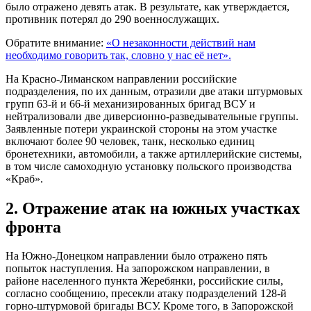
было отражено девять атак. В результате, как утверждается,
противник потерял до 290 военнослужащих.
Обратите внимание:
«О незаконности действий нам
необходимо говорить так, словно у нас её нет».
На Красно-Лиманском направлении российские
подразделения, по их данным, отразили две атаки штурмовых
групп 63-й и 66-й механизированных бригад ВСУ и
нейтрализовали две диверсионно-разведывательные группы.
Заявленные потери украинской стороны на этом участке
включают более 90 человек, танк, несколько единиц
бронетехники, автомобили, а также артиллерийские системы,
в том числе самоходную установку польского производства
«Краб».
2. Отражение атак на южных участках
фронта
На Южно-Донецком направлении было отражено пять
попыток наступления. На запорожском направлении, в
районе населенного пункта Жеребянки, российские силы,
согласно сообщению, пресекли атаку подразделений 128-й
горно-штурмовой бригады ВСУ. Кроме того, в Запорожской