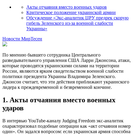
Акты отчаяния вместо военных ударов
Критическое положение украинской армии
Обсуждение «Экс-аналитик ЦРУ предрек скорую
гибель Зеленского из-за военной слабости
Украины»
Новости МирТесен
По мнению бывшего сотрудника Центрального
разведывательного управления США Ларри Джонсона, атаки,
которые проводятся украинскими силами на территории
России, являются ярким свидетельством военной слабости
политики президента Украины Владимира Зеленского.
Джонсон считает, что эти действия приближают украинского
лидера к преждевременной и безвременной кончине.
1. Акты отчаяния вместо военных
ударов
В интервью YouTube-каналу Judging Freedom экс-аналитик
охарактеризовал подобные операции как «акт отчаяния номер
один». Он задался вопросом: если украинская армия способна