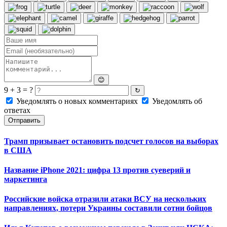
😊
9 + 3 = ?
↻
Уведомлять о новых комментариях
Уведомлять об
ответах
Отправить
Трамп призывает остановить подсчет голосов на выборах
в США
Название iPhone 2021: цифра 13 против суеверий и
маркетинга
Российские войска отразили атаки ВСУ на нескольких
направлениях, потери Украины составили сотни бойцов