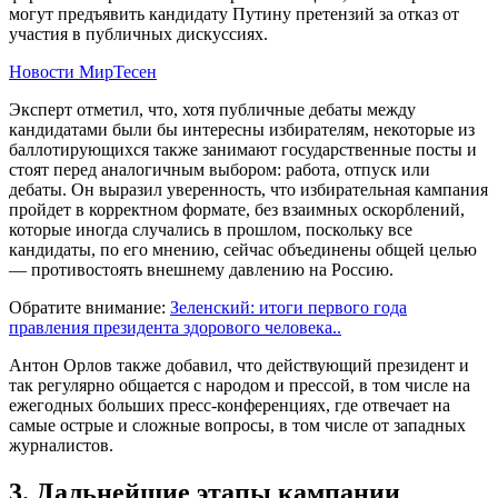
могут предъявить кандидату Путину претензий за отказ от
участия в публичных дискуссиях.
Новости МирТесен
Эксперт отметил, что, хотя публичные дебаты между
кандидатами были бы интересны избирателям, некоторые из
баллотирующихся также занимают государственные посты и
стоят перед аналогичным выбором: работа, отпуск или
дебаты. Он выразил уверенность, что избирательная кампания
пройдет в корректном формате, без взаимных оскорблений,
которые иногда случались в прошлом, поскольку все
кандидаты, по его мнению, сейчас объединены общей целью
— противостоять внешнему давлению на Россию.
Обратите внимание:
Зеленский: итоги первого года
правления президента здорового человека..
Антон Орлов также добавил, что действующий президент и
так регулярно общается с народом и прессой, в том числе на
ежегодных больших пресс-конференциях, где отвечает на
самые острые и сложные вопросы, в том числе от западных
журналистов.
3. Дальнейшие этапы кампании