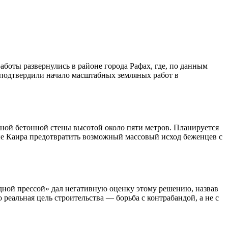
боты развернулись в районе города Рафах, где, по данным
, подтвердили начало масштабных земляных работ в
вной бетонной стены высотой около пяти метров. Планируется
ие Каира предотвратить возможный массовый исход беженцев с
одной прессой» дал негативную оценку этому решению, назвав
реальная цель строительства — борьба с контрабандой, а не с