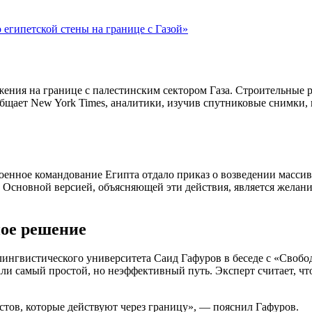
египетской стены на границе с Газой»
ния на границе с палестинским сектором Газа. Строительные ра
ообщает New York Times, аналитики, изучив спутниковые снимки
оенное командование Египта отдало приказ о возведении масси
 Основной версией, объясняющей эти действия, является желан
ное решение
лингвистического университета Саид Гафуров в беседе с «Своб
и самый простой, но неэффективный путь. Эксперт считает, что 
стов, которые действуют через границу», — пояснил Гафуров.