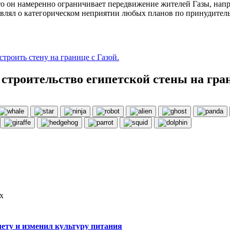
то он намеренно ограничивает передвижение жителей Газы, напр
являл о категорическом неприятии любых планов по принудитель
троить стену на границе с Газой.
строительство египетской стены на гран
х
ету и изменил культуру питания