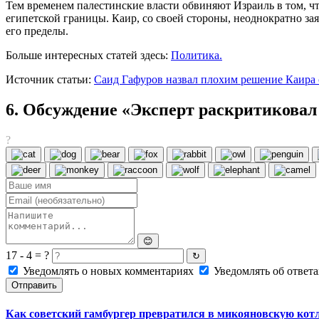
Тем временем палестинские власти обвиняют Израиль в том, ч
египетской границы. Каир, со своей стороны, неоднократно за
его пределы.
Больше интересных статей здесь:
Политика.
Источник статьи:
Саид Гафуров назвал плохим решение Каира с
6. Обсуждение «Эксперт раскритиковал 
?
😊
17 - 4 = ?
↻
Уведомлять о новых комментариях
Уведомлять об ответа
Отправить
Как советский гамбургер превратился в микояновскую котл