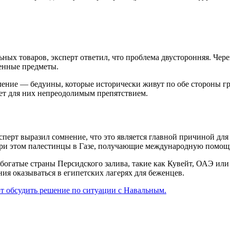
льных товаров, эксперт ответил, что проблема двусторонняя. Чер
щенные предметы.
ление — бедуины, которые исторически живут по обе стороны г
нет для них непреодолимым препятствием.
перт выразил сомнение, что это является главной причиной для 
ри этом палестинцы в Газе, получающие международную помощь,
 богатые страны Персидского залива, такие как Кувейт, ОАЭ или
ния оказываться в египетских лагерях для беженцев.
 обсудить решение по ситуации с Навальным.