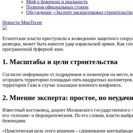
Миф о беженцах и реальность
Позиция официальных сторон
Обсуждение «Эксперт раскритиковал строительство 
Новости МирТесен
Египетские власти приступили к возведению защитного сооруже
разведки, может быть нанесен удар израильской армии. Как с
приграничной буферной зоне.
1. Масштабы и цели строительства
Согласно информации от подрядчиков и инженеров на месте, в
огородить территорию площадью пять квадратных километров.
территории Газы в случае эскалации военного конфликта.
2. Мнение эксперта: простое, но неудач
Известный востоковед, доцент Московского государственного 
его «плохим» и бюрократическим. По его словам, власти выбрал
беженцами.
«Практическая цель этого решения – сдерживание контрабанди