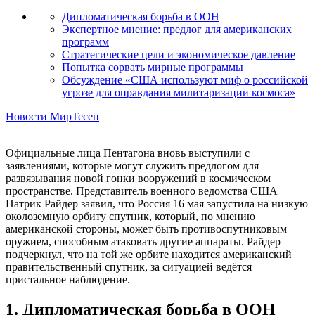
Дипломатическая борьба в ООН
Экспертное мнение: предлог для американских
программ
Стратегические цели и экономическое давление
Попытка сорвать мирные программы
Обсуждение «США используют миф о российской
угрозе для оправдания милитаризации космоса»
Новости МирТесен
Официальные лица Пентагона вновь выступили с
заявлениями, которые могут служить предлогом для
развязывания новой гонки вооружений в космическом
пространстве. Представитель военного ведомства США
Патрик Райдер заявил, что Россия 16 мая запустила на низкую
околоземную орбиту спутник, который, по мнению
американской стороны, может быть противоспутниковым
оружием, способным атаковать другие аппараты. Райдер
подчеркнул, что на той же орбите находится американский
правительственный спутник, за ситуацией ведётся
пристальное наблюдение.
1. Дипломатическая борьба в ООН