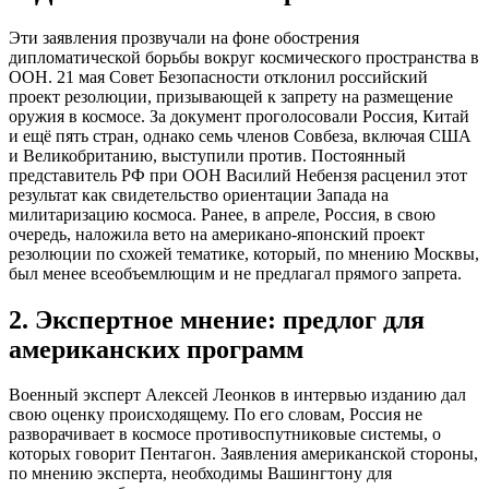
Эти заявления прозвучали на фоне обострения
дипломатической борьбы вокруг космического пространства в
ООН. 21 мая Совет Безопасности отклонил российский
проект резолюции, призывающей к запрету на размещение
оружия в космосе. За документ проголосовали Россия, Китай
и ещё пять стран, однако семь членов Совбеза, включая США
и Великобританию, выступили против. Постоянный
представитель РФ при ООН Василий Небензя расценил этот
результат как свидетельство ориентации Запада на
милитаризацию космоса. Ранее, в апреле, Россия, в свою
очередь, наложила вето на американо-японский проект
резолюции по схожей тематике, который, по мнению Москвы,
был менее всеобъемлющим и не предлагал прямого запрета.
2. Экспертное мнение: предлог для
американских программ
Военный эксперт Алексей Леонков в интервью изданию дал
свою оценку происходящему. По его словам, Россия не
разворачивает в космосе противоспутниковые системы, о
которых говорит Пентагон. Заявления американской стороны,
по мнению эксперта, необходимы Вашингтону для