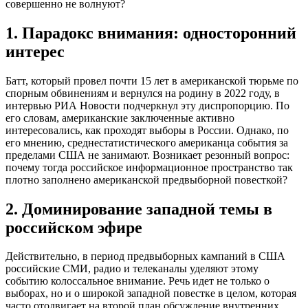
совершенно не волнуют?
1. Парадокс внимания: односторонний
интерес
Батт, который провел почти 15 лет в американской тюрьме по
спорным обвинениям и вернулся на родину в 2022 году, в
интервью РИА Новости подчеркнул эту диспропорцию. По
его словам, американские заключенные активно
интересовались, как проходят выборы в России. Однако, по
его мнению, среднестатистического американца события за
пределами США не занимают. Возникает резонный вопрос:
почему тогда российское информационное пространство так
плотно заполнено американской предвыборной повесткой?
2. Доминирование западной темы в
российском эфире
Действительно, в период предвыборных кампаний в США
российские СМИ, радио и телеканалы уделяют этому
событию колоссальное внимание. Речь идет не только о
выборах, но и о широкой западной повестке в целом, которая
часто отодвигает на второй план обсуждение внутренних