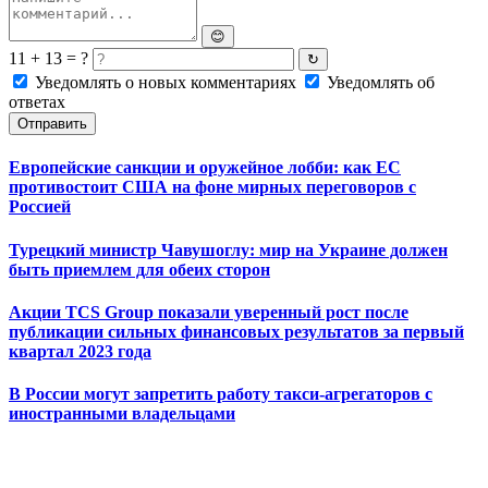
😊
11 + 13 = ?
↻
Уведомлять о новых комментариях
Уведомлять об
ответах
Отправить
Европейские санкции и оружейное лобби: как ЕС
противостоит США на фоне мирных переговоров с
Россией
Турецкий министр Чавушоглу: мир на Украине должен
быть приемлем для обеих сторон
Акции TCS Group показали уверенный рост после
публикации сильных финансовых результатов за первый
квартал 2023 года
В России могут запретить работу такси-агрегаторов с
иностранными владельцами