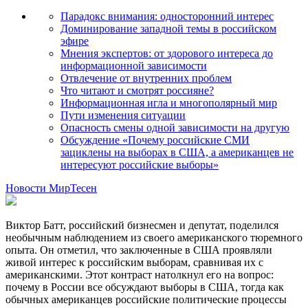
Парадокс внимания: односторонний интерес
Доминирование западной темы в российском
эфире
Мнения экспертов: от здорового интереса до
информационной зависимости
Отвлечение от внутренних проблем
Что читают и смотрят россияне?
Информационная игла и многополярный мир
Пути изменения ситуации
Опасность смены одной зависимости на другую
Обсуждение «Почему российские СМИ
зациклены на выборах в США, а американцев не
интересуют российские выборы»
Новости МирТесен
Виктор Батт, российский бизнесмен и депутат, поделился
необычным наблюдением из своего американского тюремного
опыта. Он отметил, что заключенные в США проявляли
живой интерес к российским выборам, сравнивая их с
американскими. Этот контраст натолкнул его на вопрос:
почему в России все обсуждают выборы в США, тогда как
обычных американцев российские политические процессы