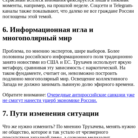
моменты, например, на прошлой неделе. Соцсети и Telegram-
каналы также показывают, что далеко не все граждане России
поглощены этой темой.
6. Информационная игла и
многополярный мир
Проблема, по мнению экспертов, шире выборов. Более
половины российского информационного поля традиционно
занято новостями из США и ЕС. Трухачев использует яркую
метафору, сравнивая эту зависимость с наркотической. На
таком фундаменте, считает он, невозможно построить
подлинно многополярный мир. Освещение коллективного
Запада не должно занимать львиную долю эфирного времени.
Обратите внимание:
Очередные антироссийские санкции уже
не смогут нанести ущерб экономике России.
7. Пути изменения ситуации
Что же нужно изменить? По мнению Трухачева, менять нужно
не общество, которое и так устало от чрезмерного
присутствия западной темы, а сознание медиаэлит,