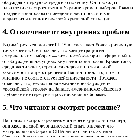
обсуждая в первую очередь его повестку. Он проводит
параллели с настроениями в Украине времен выборов Трампа
и задается вопросом о поведении части российской
медиаэлиты в гипотетической кризисной ситуации.
4. Отвлечение от внутренних проблем
Вадим Трухачев, доцент РГГУ, высказывает более критичную
точку зрения. Он полагает, что концентрация на
американских выборах — это способ «засорить эфир» и уйти
от обсуждения насущных внутренних вопросов. Кроме того,
среди части элит укоренился стереотип о тотальной
зависимости мира от решений Вашингтона, что, по его
мнению, не соответствует действительности. Трухачев
отмечает, что, несмотря на ежедневное обсуждение
«российской угрозы» на Западе, американское общество
глубоко не интересуется российскими выборами.
5. Что читают и смотрят россияне?
На прямой вопрос о реальном интересе аудитории эксперт,
опираясь на свой журналистский опыт, отвечает, что
материалы о выборах в США читают не так активно.
Серьезный всплеск внимания фиксируется лишь в пиковые