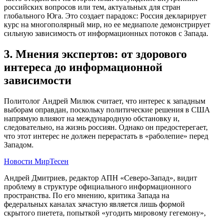
российских вопросов или тем, актуальных для стран
глобального Юга. Это создает парадокс: Россия декларирует
курс на многополярный мир, но ее медиаполе демонстрирует
сильную зависимость от информационных потоков с Запада.
3. Мнения экспертов: от здорового
интереса до информационной
зависимости
Политолог Андрей Милюк считает, что интерес к западным
выборам оправдан, поскольку политические решения в США
напрямую влияют на международную обстановку и,
следовательно, на жизнь россиян. Однако он предостерегает,
что этот интерес не должен перерастать в «раболепие» перед
Западом.
Новости МирТесен
Андрей Дмитриев, редактор АПН «Северо-Запад», видит
проблему в структуре официального информационного
пространства. По его мнению, критика Запада на
федеральных каналах зачастую является лишь формой
скрытого пиетета, попыткой «угодить мировому гегемону»,