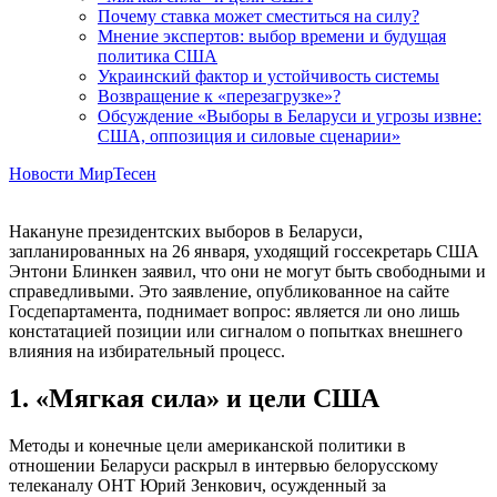
Почему ставка может сместиться на силу?
Мнение экспертов: выбор времени и будущая
политика США
Украинский фактор и устойчивость системы
Возвращение к «перезагрузке»?
Обсуждение «Выборы в Беларуси и угрозы извне:
США, оппозиция и силовые сценарии»
Новости МирТесен
Накануне президентских выборов в Беларуси,
запланированных на 26 января, уходящий госсекретарь США
Энтони Блинкен заявил, что они не могут быть свободными и
справедливыми. Это заявление, опубликованное на сайте
Госдепартамента, поднимает вопрос: является ли оно лишь
констатацией позиции или сигналом о попытках внешнего
влияния на избирательный процесс.
1. «Мягкая сила» и цели США
Методы и конечные цели американской политики в
отношении Беларуси раскрыл в интервью белорусскому
телеканалу ОНТ Юрий Зенкович, осужденный за