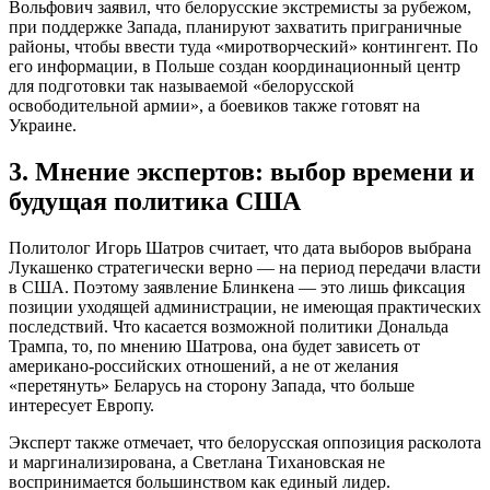
Вольфович заявил, что белорусские экстремисты за рубежом,
при поддержке Запада, планируют захватить приграничные
районы, чтобы ввести туда «миротворческий» контингент. По
его информации, в Польше создан координационный центр
для подготовки так называемой «белорусской
освободительной армии», а боевиков также готовят на
Украине.
3. Мнение экспертов: выбор времени и
будущая политика США
Политолог Игорь Шатров считает, что дата выборов выбрана
Лукашенко стратегически верно — на период передачи власти
в США. Поэтому заявление Блинкена — это лишь фиксация
позиции уходящей администрации, не имеющая практических
последствий. Что касается возможной политики Дональда
Трампа, то, по мнению Шатрова, она будет зависеть от
американо-российских отношений, а не от желания
«перетянуть» Беларусь на сторону Запада, что больше
интересует Европу.
Эксперт также отмечает, что белорусская оппозиция расколота
и маргинализирована, а Светлана Тихановская не
воспринимается большинством как единый лидер.