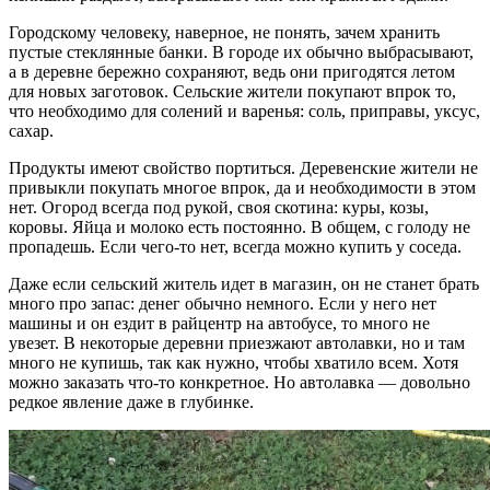
Городскому человеку, наверное, не понять, зачем хранить
пустые стеклянные банки. В городе их обычно выбрасывают,
а в деревне бережно сохраняют, ведь они пригодятся летом
для новых заготовок. Сельские жители покупают впрок то,
что необходимо для солений и варенья: соль, приправы, уксус,
сахар.
Продукты имеют свойство портиться. Деревенские жители не
привыкли покупать многое впрок, да и необходимости в этом
нет. Огород всегда под рукой, своя скотина: куры, козы,
коровы. Яйца и молоко есть постоянно. В общем, с голоду не
пропадешь. Если чего-то нет, всегда можно купить у соседа.
Даже если сельский житель идет в магазин, он не станет брать
много про запас: денег обычно немного. Если у него нет
машины и он ездит в райцентр на автобусе, то много не
увезет. В некоторые деревни приезжают автолавки, но и там
много не купишь, так как нужно, чтобы хватило всем. Хотя
можно заказать что-то конкретное. Но автолавка — довольно
редкое явление даже в глубинке.