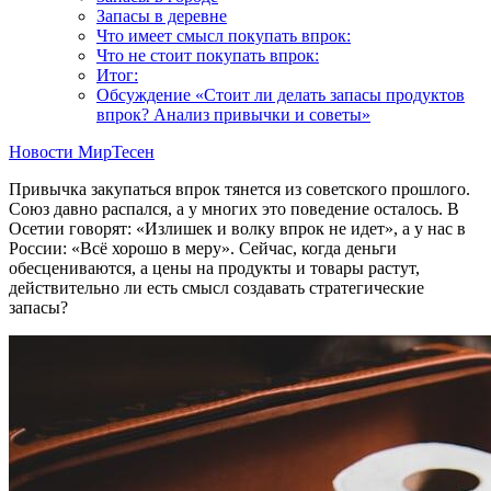
Запасы в деревне
Что имеет смысл покупать впрок:
Что не стоит покупать впрок:
Итог:
Обсуждение «Стоит ли делать запасы продуктов
впрок? Анализ привычки и советы»
Новости МирТесен
Привычка закупаться впрок тянется из советского прошлого.
Союз давно распался, а у многих это поведение осталось. В
Осетии говорят: «Излишек и волку впрок не идет», а у нас в
России: «Всё хорошо в меру». Сейчас, когда деньги
обесцениваются, а цены на продукты и товары растут,
действительно ли есть смысл создавать стратегические
запасы?