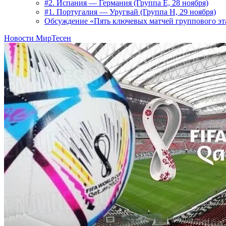
#2. Испания — Германия (Группа E, 28 ноября)
#1. Португалия — Уругвай (Группа H, 29 ноября)
Обсуждение «Пять ключевых матчей группового эта
Новости МирТесен