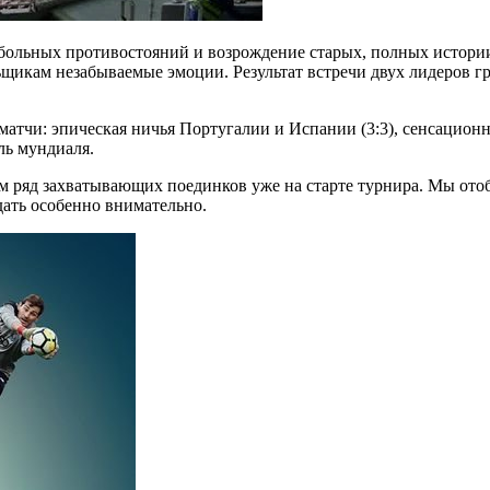
ольных противостояний и возрождение старых, полных истории,
ьщикам незабываемые эмоции. Результат встречи двух лидеров г
матчи: эпическая ничья Португалии и Испании (3:3), сенсацион
ль мундиаля.
ам ряд захватывающих поединков уже на старте турнира. Мы от
дать особенно внимательно.