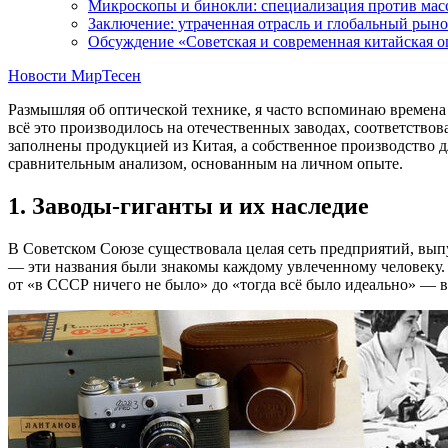
Микроскопы и бинокли: специализация против мас
Заключение: утраченная отрасль и глобальный рын
Обсуждение «Советская и современная китайская о
Новости МирТесен
Размышляя об оптической технике, я часто вспоминаю времена
всё это производилось на отечественных заводах, соответство
заполнены продукцией из Китая, а собственное производство дл
сравнительным анализом, основанным на личном опыте.
1. Заводы-гиганты и их наследие
В Советском Союзе существовала целая сеть предприятий, в
— эти названия были знакомы каждому увлеченному человеку. 
от «в СССР ничего не было» до «тогда всё было идеально» — в