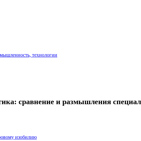
тика: сравнение и размышления специа
ровому изобилию