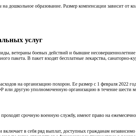
 на дошкольное образование. Размер компенсации зависит от ко
иальных услуг
алиды, ветераны боевых действий и бывшие несовершеннолетни
ьного пакета. В пакет входят бесплатные лекарства, санаторно-к
сходов на организацию похорон. Ее размер с 1 февраля 2022 го
ФР или другую уполномоченную организацию в течение шести ме
 проходят срочную военную службу, имеют право на ежемесячное 
и включает в себя ряд выплат, доступных гражданам независимо 