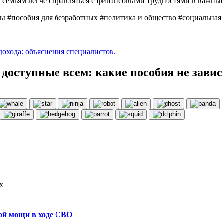
 семьям легче справляться с финансовыми трудностями в важн
ы #пособия для безработных #политика и общество #социальная
охода: объяснения специалистов.
оступные всем: какие пособия не завися
х
вой мощи в ходе СВО