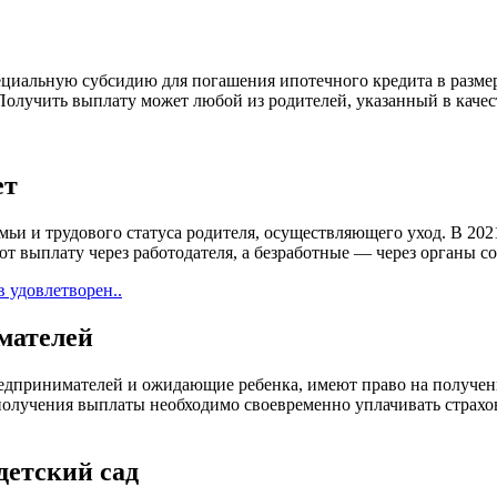
ециальную субсидию для погашения ипотечного кредита в разме
 Получить выплату может любой из родителей, указанный в каче
ет
ьи и трудового статуса родителя, осуществляющего уход. В 2021 
т выплату через работодателя, а безработные — через органы с
 удовлетворен..
мателей
дпринимателей и ожидающие ребенка, имеют право на получени
 получения выплаты необходимо своевременно уплачивать страхо
детский сад