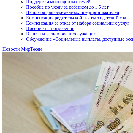
Поддержка многодетных семей
Пособие по уходу за ребенком до 1,5 лет
Выплаты для беременных предпринимателей
Компенсация родительской платы за детский сад
Компенсация за отказ от набора социальных услуг
Пособие на погребение
Выплаты женам военнослужащих
Обсуждение «Социальные выплаты, доступные всем:
Новости МирТесен