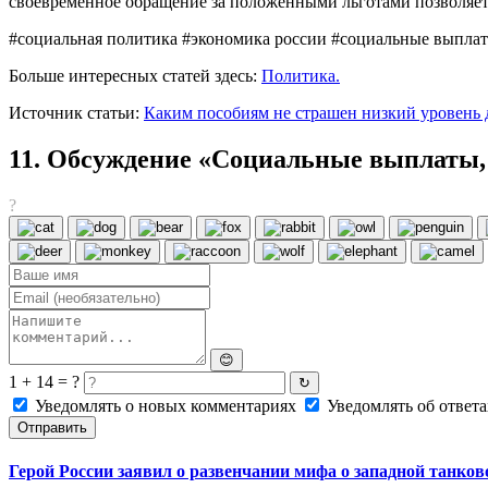
своевременное обращение за положенными льготами позволяет
#социальная политика #экономика россии #социальные выплат
Больше интересных статей здесь:
Политика.
Источник статьи:
Каким пособиям не страшен низкий уровень д
11. Обсуждение «Социальные выплаты, д
?
😊
1 + 14 = ?
↻
Уведомлять о новых комментариях
Уведомлять об ответа
Отправить
Герой России заявил о развенчании мифа о западной танко