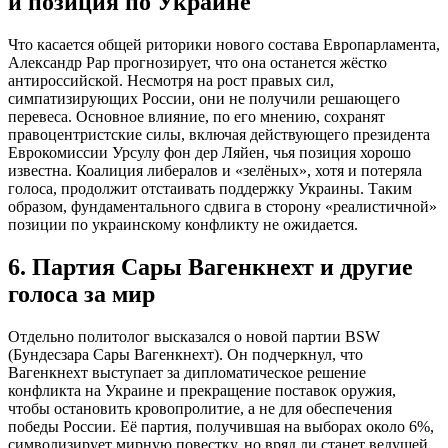
и позиция по Украине
Что касается общей риторики нового состава Европарламента,
Александр Рар прогнозирует, что она останется жёстко
антироссийской. Несмотря на рост правых сил,
симпатизирующих России, они не получили решающего
перевеса. Основное влияние, по его мнению, сохранят
правоцентристские силы, включая действующего президента
Еврокомиссии Урсулу фон дер Ляйен, чья позиция хорошо
известна. Коалиция либералов и «зелёных», хотя и потеряла
голоса, продолжит отстаивать поддержку Украины. Таким
образом, фундаментального сдвига в сторону «реалистичной»
позиции по украинскому конфликту не ожидается.
6. Партия Сары Вагенкнехт и другие
голоса за мир
Отдельно политолог высказался о новой партии BSW
(Бундесзара Сары Вагенкнехт). Он подчеркнул, что
Вагенкнехт выступает за дипломатическое решение
конфликта на Украине и прекращение поставок оружия,
чтобы остановить кровопролитие, а не для обеспечения
победы России. Её партия, получившая на выборах около 6%,
символизирует мирную повестку, но вряд ли станет ведущей