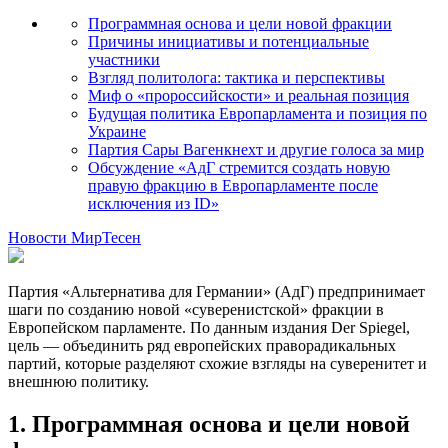
Программная основа и цели новой фракции
Причины инициативы и потенциальные
участники
Взгляд политолога: тактика и перспективы
Миф о «пророссийскости» и реальная позиция
Будущая политика Европарламента и позиция по
Украине
Партия Сары Вагенкнехт и другие голоса за мир
Обсуждение «АдГ стремится создать новую
правую фракцию в Европарламенте после
исключения из ID»
Новости МирТесен
Партия «Альтернатива для Германии» (АдГ) предпринимает
шаги по созданию новой «суверенистской» фракции в
Европейском парламенте. По данным издания Der Spiegel,
цель — объединить ряд европейских праворадикальных
партий, которые разделяют схожие взгляды на суверенитет и
внешнюю политику.
1. Программная основа и цели новой