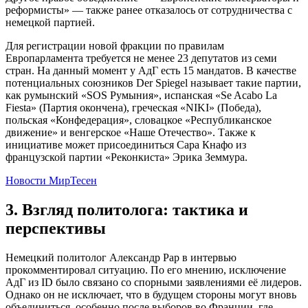
реформисты» — также ранее отказалось от сотрудничества с
немецкой партией.
Для регистрации новой фракции по правилам
Европарламента требуется не менее 23 депутатов из семи
стран. На данный момент у АдГ есть 15 мандатов. В качестве
потенциальных союзников Der Spiegel называет такие партии,
как румынский «SOS Румыния», испанская «Se Acabo La
Fiesta» (Партия окончена), греческая «NIKI» (Победа),
польская «Конфедерация», словацкое «Республиканское
движение» и венгерское «Наше Отечество». Также к
инициативе может присоединиться Сара Кнафо из
французской партии «Реконкиста» Эрика Земмура.
Новости МирТесен
3. Взгляд политолога: тактика и
перспективы
Немецкий политолог Александр Рар в интервью
прокомментировал ситуацию. По его мнению, исключение
АдГ из ID было связано со спорными заявлениями её лидеров.
Однако он не исключает, что в будущем стороны могут вновь
объединиться, особенно после выборов во Франции, где