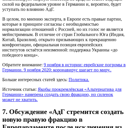
силой на федеральном уровне в Германии и, вероятно, будет
уступать по влиянию АдГ.
В целом, по мнению эксперта, в Европе есть правые партии,
которые в принципе согласны с необходимостью
нормализации отношений с Россией, но их голос не является
мейнстримным. В отличие от стран Глобального Юга (Индия,
Китай, Бразилия), открыто призывающих к прекращению
конфронтации, официальная позиция европейских
институтов остаётся неизменной: поддержка Украины «до
победного конца».
Обратите внимание:
9 ноября в истории: еврейские погромы в
Германии. 9 ноября 2020: коронавирус шагает по миру..
Больше интересных статей здесь:
Политика.
Источник статьи:
Якобы прокремлёвская «Альтернатива для
Германии» намерена создать свою фракцию, но силенок
может не хватить.
7. Обсуждение «АдГ стремится создать
новую правую фракцию в
Европарламенте после исключения из