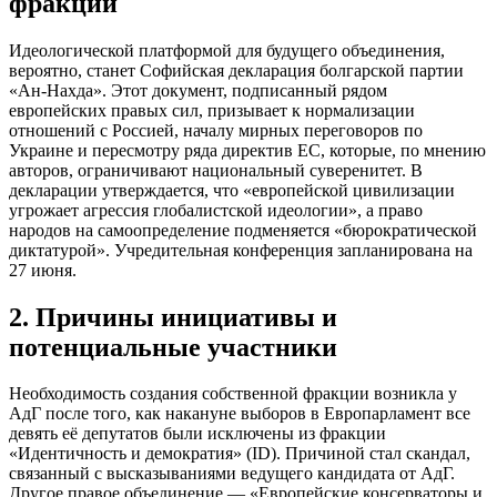
фракции
Идеологической платформой для будущего объединения,
вероятно, станет Софийская декларация болгарской партии
«Ан-Нахда». Этот документ, подписанный рядом
европейских правых сил, призывает к нормализации
отношений с Россией, началу мирных переговоров по
Украине и пересмотру ряда директив ЕС, которые, по мнению
авторов, ограничивают национальный суверенитет. В
декларации утверждается, что «европейской цивилизации
угрожает агрессия глобалистской идеологии», а право
народов на самоопределение подменяется «бюрократической
диктатурой». Учредительная конференция запланирована на
27 июня.
2. Причины инициативы и
потенциальные участники
Необходимость создания собственной фракции возникла у
АдГ после того, как накануне выборов в Европарламент все
девять её депутатов были исключены из фракции
«Идентичность и демократия» (ID). Причиной стал скандал,
связанный с высказываниями ведущего кандидата от АдГ.
Другое правое объединение — «Европейские консерваторы и