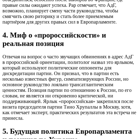
правые силы ожидают успеха. Рар отмечает, что АдГ,
возможно, планирует смену части руководства, чтобы
смягчить свою риторику и стать более приемлемым
партнёром для других правых сил в Европарламенте.
4. Миф о «пророссийскости» и
реальная позиция
Отвечая на вопрос о часто звучащих обвинениях в адрес АдГ
в пророссийской ориентации, политолог назвал это ярлыком,
который используют политические оппоненты для
дискредитации партии. Он признал, что в партии есть
несколько известных фигур, симпатизирующих России, но
основное руководство лояльно трансатлантическим
ценностям. Позиция партии по отношению к России, по его
словам, не является ни откровенно критической, ни
поддерживающей. Ярлык «пророссийская» закрепился после
визита председателя партии Тино Хрупаллы в Москву, хотя,
как отмечает эксперт, практических результатов эта встреча не
принесла.
5. Будущая политика Европарламента