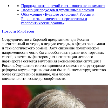
Природа противоречий и взаимного непонимания
Эволюция подходов и утраченные иллюзии
Обсуждение «Будущее отношений России и
Европы: экономические перспективы и
геополитические реалии»
Новости МирТесен
Сотрудничество с Европой представляет для России
значительный интерес, в первую очередь, в сферах экономики
и технологического обмена. Хотя снижение политической
напряженности могло бы способствовать развитию торговых
связей, ключевым фактором для активизации делового
партнерства остаётся внутренняя экономическая ситуация в
России. Улучшение инвестиционного климата и структурные
реформы внутри страны оказали бы на бизнес-сотрудничество
более существенное влияние, чем любые
внешнеполитические договорённости.