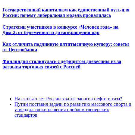
Государственный капитализм как единственный путь для
России: почему либеральная модель провалилась
Стратегии участников в конкурсе «Человек года» на
Дом-2: от беременности до возвращения пар
Как отличить подлинную пятитысячную купюру: советы
от Центробанка
Финляндия столкнулась с дефицитом древесины из-за
разрыва торговых связей с Россией
На сколько лет России хватит запасов нефти и газа?
Путин поставил задачи по развитию массового спорта и
утвердил сроки решения проблем тренерских
стандартов