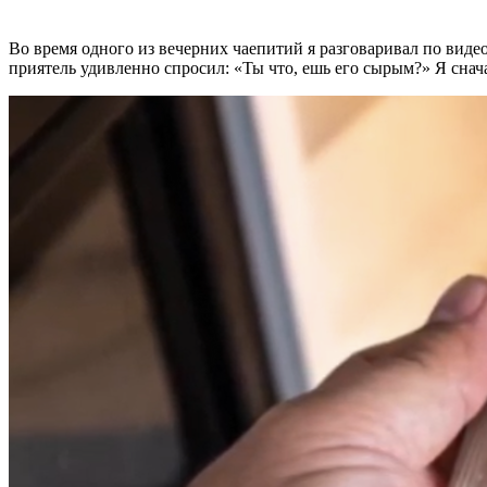
Во время одного из вечерних чаепитий я разговаривал по видео
приятель удивленно спросил: «Ты что, ешь его сырым?» Я снача